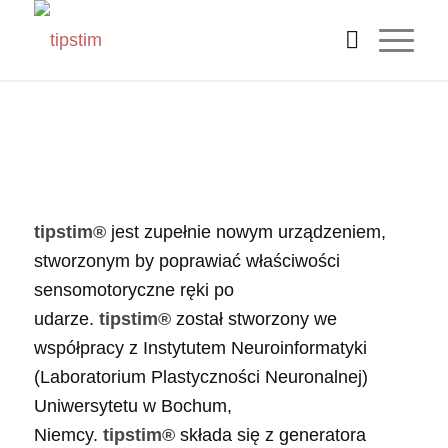
O tipstim®
®
Co to jest tipstim
?
tipstim®
jest zupełnie nowym urządzeniem,
stworzonym by poprawiać właściwości
sensomotoryczne ręki po
udarze.
tipstim®
został stworzony we
współpracy z Instytutem Neuroinformatyki
(Laboratorium Plastyczności Neuronalnej)
Uniwersytetu w Bochum,
Niemcy.
tipstim®
składa się z generatora