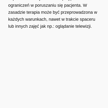
ograniczeń w poruszaniu się pacjenta. W
zasadzie terapia może być przeprowadzona w
każdych warunkach, nawet w trakcie spaceru
lub innych zajęć jak np.: oglądanie telewizji.
Jak jest zasada działania
®
tipstim
?
Generator
tipstim®
wysyła specjalne impulsy
elektryczne do rękawicy (
tipstim® glove
).